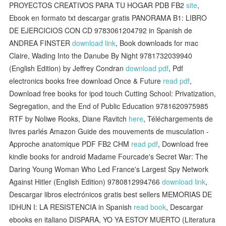
PROYECTOS CREATIVOS PARA TU HOGAR PDB FB2
site
,
Ebook en formato txt descargar gratis PANORAMA B1: LIBRO
DE EJERCICIOS CON CD 9783061204792 in Spanish de
ANDREA FINSTER
download link
, Book downloads for mac
Claire, Wading Into the Danube By Night 9781732039940
(English Edition) by Jeffrey Condran
download pdf
, Pdf
electronics books free download Once & Future
read pdf
,
Download free books for ipod touch Cutting School: Privatization,
Segregation, and the End of Public Education 9781620975985
RTF by Noliwe Rooks, Diane Ravitch
here
, Téléchargements de
livres parlés Amazon Guide des mouvements de musculation -
Approche anatomique PDF FB2 CHM
read pdf
, Download free
kindle books for android Madame Fourcade's Secret War: The
Daring Young Woman Who Led France's Largest Spy Network
Against Hitler (English Edition) 9780812994766
download link
,
Descargar libros electrónicos gratis best sellers MEMORIAS DE
IDHUN I: LA RESISTENCIA in Spanish
read book
, Descargar
ebooks en italiano DISPARA, YO YA ESTOY MUERTO (Literatura