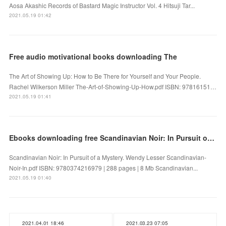
Aosa Akashic Records of Bastard Magic Instructor Vol. 4 Hitsuji Tar...
2021.05.19 01:42
Free audio motivational books downloading The
The Art of Showing Up: How to Be There for Yourself and Your People.
Rachel Wilkerson Miller The-Art-of-Showing-Up-How.pdf ISBN: 97816151…
2021.05.19 01:41
Ebooks downloading free Scandinavian Noir: In Pursuit of a Mystery 9780374216979 by Wendy Lesser
Scandinavian Noir: In Pursuit of a Mystery. Wendy Lesser Scandinavian-
Noir-In.pdf ISBN: 9780374216979 | 288 pages | 8 Mb Scandinavian...
2021.05.19 01:40
2021.04.01 18:46
2021.03.23 07:05