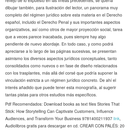
reflejo de lo expuesto en las líneas precedentes, se quería
dibujar también, para ilustración del lector, un panorama muy
completo del régimen jurídico sobre esta materia en el Derecho
español, incluido el Derecho Penal y sus importantes aspectos
organizativos, así como otros de mayor proyección social, tarea
que a veces parece inacabada, pues siempre hay algo
pendiente de nuevo abordaje. En todo caso, y como podrá
apreciarse a lo largo de las páginas sucesivas, se presentan
asimismo los diversos aspectos jurídicos conceptuales, tanto
consolidados como nuevos o en fase de diseño relacionados
con los trasplantes, más allá del corsé que podría suponer la
vinculación estricta a un régimen jurídico concreto. De ahí el
interés añadido que puede tener esta monografía, al sugerir
tantas pistas para otros estudios más específicos.
Pdf Recomendados: Download books as text files Stories That
Stick: How Storytelling Can Captivate Customers, Influence
Audiences, and Transform Your Business 9781400211937
link
,
Audiolibros gratis para descargar en cd. CREAR CON PALÉS: 20