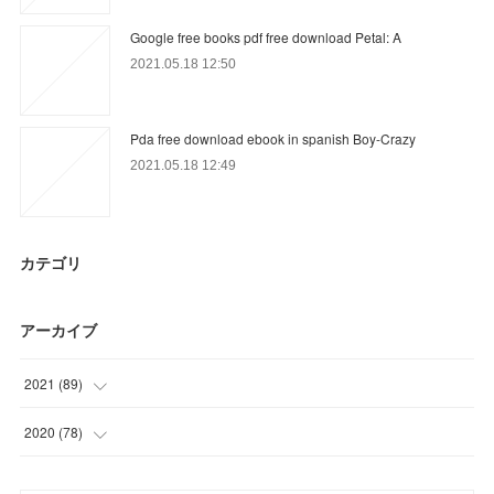
Google free books pdf free download Petal: A
2021.05.18 12:50
Pda free download ebook in spanish Boy-Crazy
2021.05.18 12:49
カテゴリ
アーカイブ
2021
(
89
)
(
35
)
2020
(
78
)
(
22
)
(
15
)